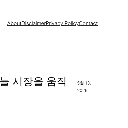
About
Disclaimer
Privacy Policy
Contact
 오늘 시장을 움직
5월 13,
2026