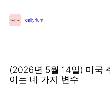
콘
텐
dailyrium
츠
로
바
로
가
기
(2026년 5월 14일) 미
이는 네 가지 변수