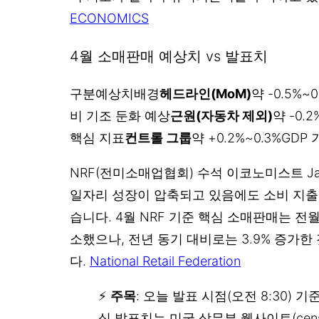
ECONOMICS
4월 소매판매 예상치 vs 발표치
구분예상치배경
헤드라인(MoM)
약 -0.5%
비 기조 둔화 예상
근원(자동차 제외)
약 -0.
핵심 지표
컨트롤 그룹
약 +0.2%~0.3%GDP
NRF(전미소매업협회) 수석 이코노미스트 Jack
일자리 성장이 압축되고 있음에도 소비 지출
습니다. 4월 NRF 기준 핵심 소매판매는 전월
소했으나, 전년 동기 대비로는 3.9% 증가
다.
National Retail Federation
⚡
주목
: 오늘 발표 시점(오전 8:30) 기
식 발표치는 미국 상무부 웹사이트(cens