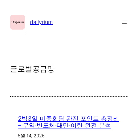
콘
텐
dailyrium
츠
로
바
로
가
글로벌공급망
기
2박3일 미중회담 관전 포인트 총정리
– 무역·반도체·대만·이란 완전 분석
5월 14, 2026