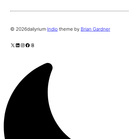
© 2026
dailyrium
·
Indio
theme by
Brian Gardner
X
LinkedIn
Instagram
Facebook
Threads