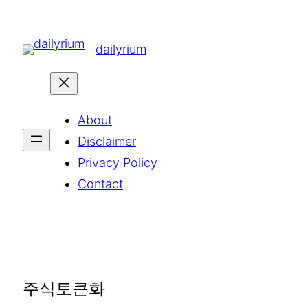
콘
텐
dailyrium
츠
로
바
About
로
Disclaimer
가
Privacy Policy
기
Contact
주식토큰화