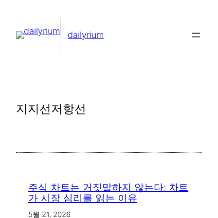
콘
텐
dailyrium
츠
로
바
로
가
지지선저항선
기
주식 차트는 거짓말하지 않는다: 차트
가 시장 심리를 읽는 이유
5월 21, 2026