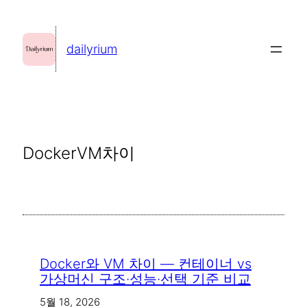
콘
텐
dailyrium
츠
로
바
로
가
DockerVM차이
기
Docker와 VM 차이 — 컨테이너 vs
가상머신 구조·성능·선택 기준 비교
5월 18, 2026