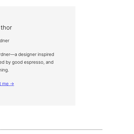
thor
ardner—a designer inspired
eled by good espresso, and
ning.
t me →