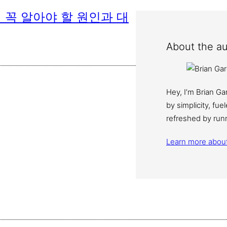
 꼭 알아야 할 원인과 대
About the au
Hey, I’m Brian G
by simplicity, fu
refreshed by run
Learn more abou