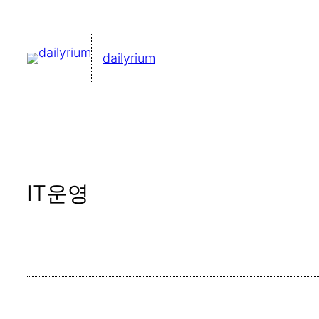
콘
텐
dailyrium
츠
로
바
로
가
기
IT운영