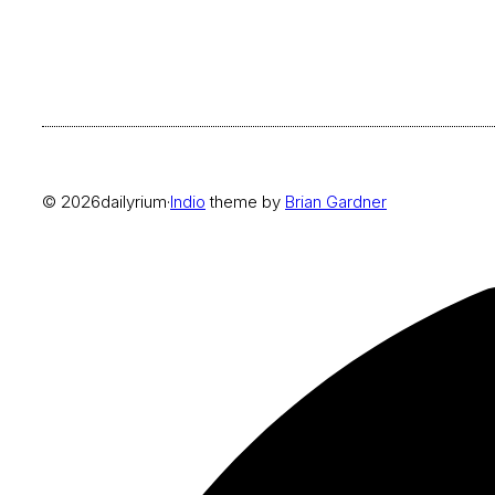
© 2026
dailyrium
·
Indio
theme by
Brian Gardner