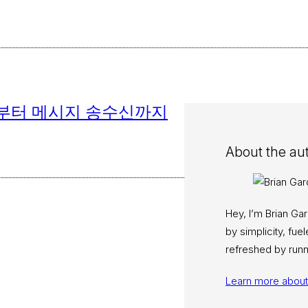
– 설정부터 메시지 송수신까지
About the au
Hey, I’m Brian Ga
by simplicity, fu
refreshed by runn
Learn more abou