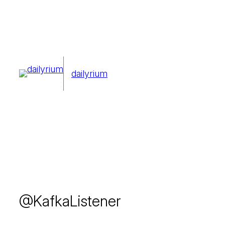
콘
텐
츠
로
dailyrium
바
로
가
기
@KafkaListener