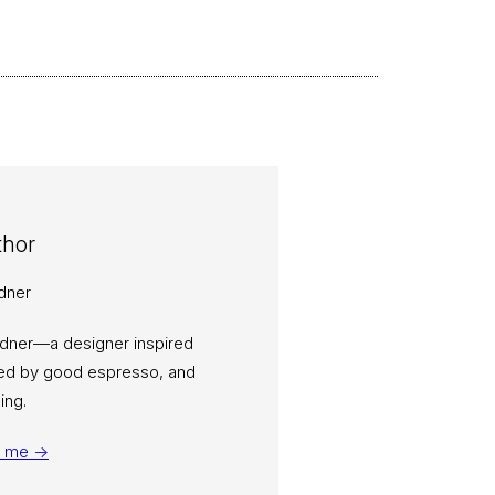
thor
rdner—a designer inspired
eled by good espresso, and
ing.
t me →