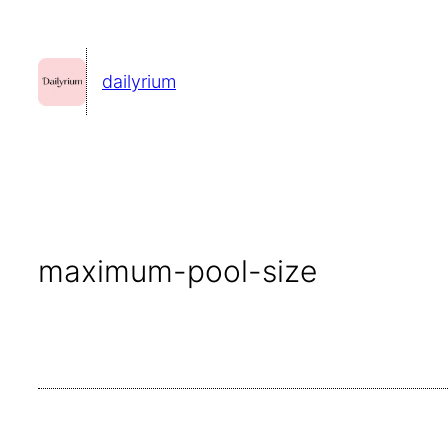
콘
텐
dailyrium
츠
로
바
로
가
기
maximum-pool-size