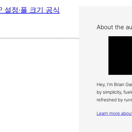
CP 설정·풀 크기 공식
About the au
Hey, I’m Brian G
by simplicity, fu
refreshed by run
Learn more abou