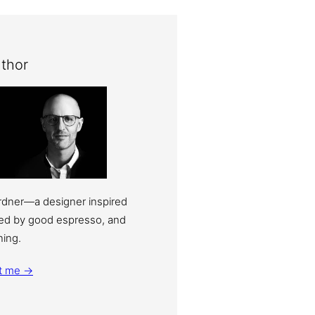
thor
ardner—a designer inspired
eled by good espresso, and
ning.
t me →