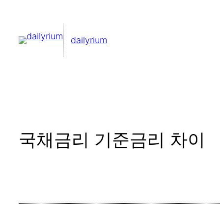
콘
텐
dailyrium
츠
로
바
로
가
기
국채금리 기준금리 차이