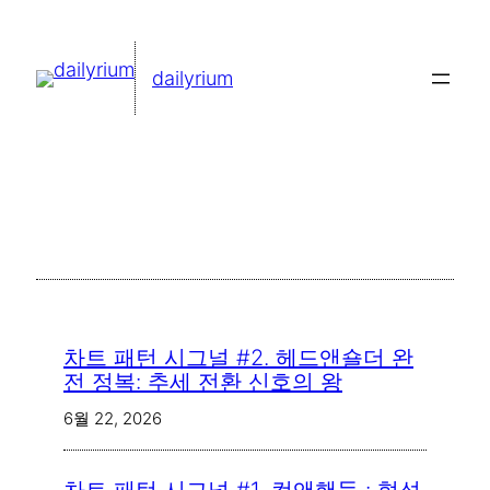
콘
텐
dailyrium
츠
로
바
로
가
기
차트 패턴 시그널 #2. 헤드앤숄더 완
전 정복: 추세 전환 신호의 왕
6월 22, 2026