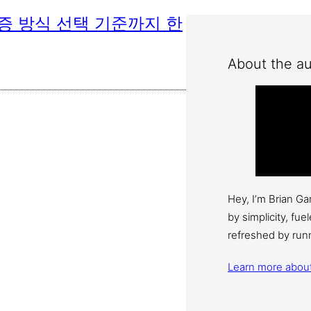
인증 방식 선택 기준까지 한
About the au
Hey, I’m Brian G
by simplicity, fu
refreshed by run
Learn more abou