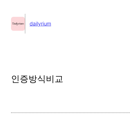
콘
텐
dailyrium
츠
로
바
로
가
기
인증방식비교