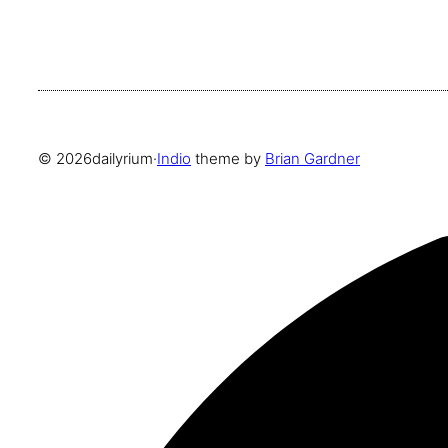
© 2026
dailyrium
·
Indio
theme by
Brian Gardner