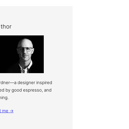
thor
ardner—a designer inspired
eled by good espresso, and
ning.
t me →