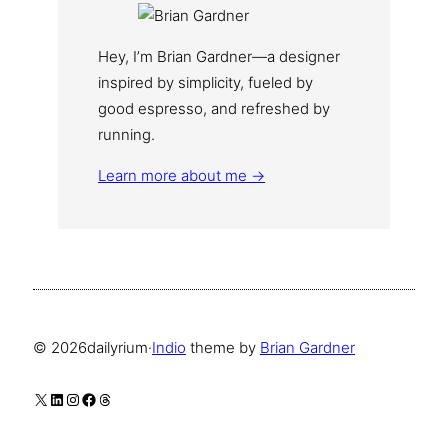
Hey, I’m Brian Gardner—a designer
inspired by simplicity, fueled by
good espresso, and refreshed by
running.
Learn more about me →
© 2026
dailyrium
·
Indio
theme by
Brian Gardner
X
LinkedIn
Instagram
Facebook
Threads