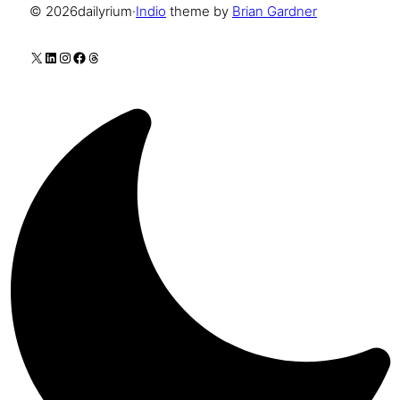
© 2026
dailyrium
·
Indio
theme by
Brian Gardner
X
LinkedIn
Instagram
Facebook
Threads