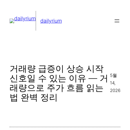
콘
텐
dailyrium
츠
로
바
로
가
거래량 급증이 상승 시작
기
5월
신호일 수 있는 이유 — 거
14,
래량으로 주가 흐름 읽는
2026
법 완벽 정리