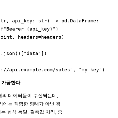
tr, api_key: str) -> pd.DataFrame:

f"Bearer {api_key}"}

oint, headers=headers)

.json()["data"])

있게 가공한다
한 형태의 데이터들이 수집되는데,
기에는 적합한 형태가 아닌 경
 형식 통일, 결측값 처리, 중