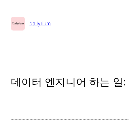
콘
텐
dailyrium
츠
로
바
로
가
기
데이터 엔지니어 하는 일