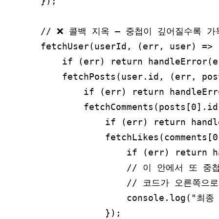
});

// ❌ 콜백 지옥 — 중첩이 깊어질수록 가
fetchUser(userId, (err, user) => {
    if (err) return handleError(er
    fetchPosts(user.id, (err, pos
        if (err) return handleErr
        fetchComments(posts[0].id
            if (err) return handl
            fetchLikes(comments[0
                if (err) return h
                // 이 안에서 또 중첩.
                // 코드가 오른쪽으로 
                console.log("최종
            });
