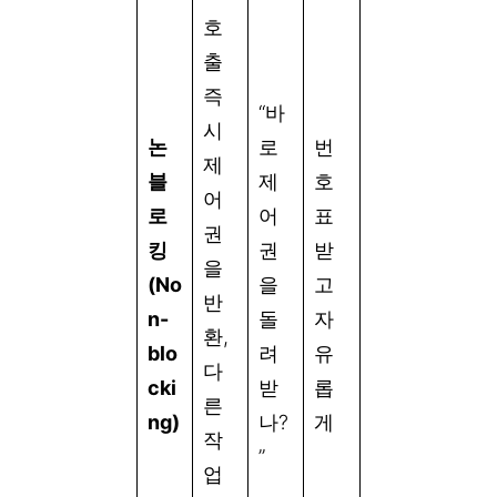
호
출
즉
“바
시
논
로
번
제
블
제
호
어
로
어
표
권
킹
권
받
을
(No
을
고
반
n-
돌
자
환,
blo
려
유
다
cki
받
롭
른
ng)
나?
게
작
”
업