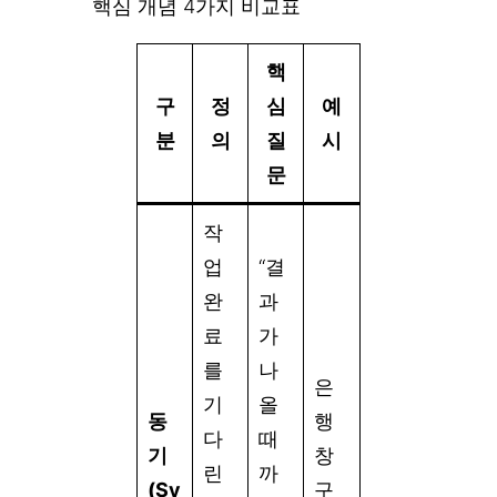
핵심 개념 4가지 비교표
핵
구
정
심
예
분
의
질
시
문
작
업
“결
완
과
료
가
를
나
은
기
올
동
행
다
때
기
창
린
까
(Sy
구