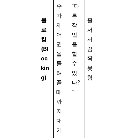
수
“다
가
른
블
줄
제
작
로
서
어
업
킹
서
권
을
(Bl
꼼
을
할
oc
짝
돌
수
kin
못
려
있
g)
함
줄
나?
때
”
까
지
대
기