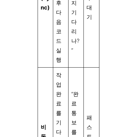
후
지
nc)
대
다
기
기
음
다
코
리
드
나?
실
”
행
작
업
완
“완
료
료
를
통
패
기
보
비
스
다
를
동
트