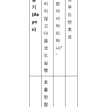
리
받
기
푸
지
아
(As
드
않
서
yn
번
고
처
c)
호
다
리
표
음
하
코
나?
드
”
실
행
호
출
한
함