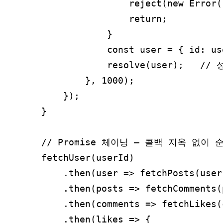
                reject(new Erro
                return;

            }

            const user = { id: u
            resolve(user);   // 
        }, 1000);

    });

}

// Promise 체이닝 — 콜백 지옥 없이 순
fetchUser(userId)

    .then(user => fetchPosts(us
    .then(posts => fetchComments(
    .then(comments => fetchLikes(
    .then(likes => {
