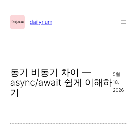
콘
텐
dailyrium
츠
로
바
로
가
동기 비동기 차이 —
기
5월
async/await 쉽게 이해하
18,
기
2026