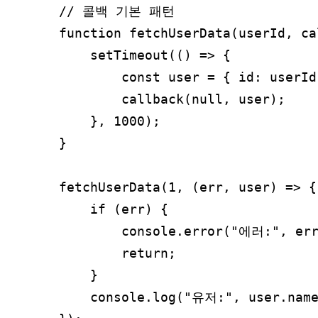
// 콜백 기본 패턴

function fetchUserData(userId, ca
    setTimeout(() => {

        const user = { id: userI
        callback(null, user);  
    }, 1000);

}

fetchUserData(1, (err, user) => {

    if (err) {

        console.error("에러:", err
        return;

    }

    console.log("유저:", user.name