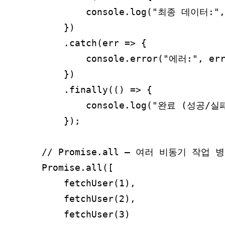
        console.log("최종 데이터:", 
    })

    .catch(err => {

        console.error("에러:", e
    })

    .finally(() => {

        console.log("완료 (성공/실
    });

// Promise.all — 여러 비동기 작업 병
Promise.all([

    fetchUser(1),

    fetchUser(2),

    fetchUser(3)
