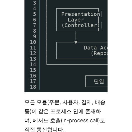
3
│                         
4
│  ┌────────────┐  ┌──────
5
│  │ Presentation│  │  Bus
6
│  │   Layer    │  │     L
7
│  │ (Controller)│  │   (S
8
│  └─────┬──────┘  └──────
9
│        │                
10
│  ┌─────▼────────────────
11
│  │        Data Access La
12
│  │          (Repository)
13
│  └────────────────┬─────
14
└───────────────────┼─────
15
│
16
┌───────▼─────
17
│  단일 데이터베이
18
└─────────────
모든 모듈(주문, 사용자, 결제, 배송
등)이 같은 프로세스 안에 존재하
며, 메서드 호출(in-process call)로
직접 통신합니다.