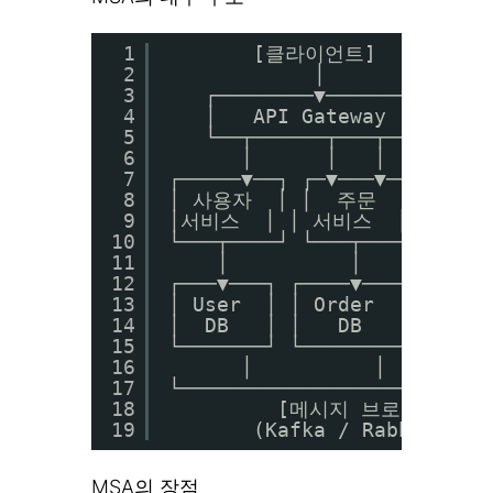
1
[클라이언트]
2
│
3
┌────────▼────────┐
4
│   API Gateway   │ 
5
└──┬──────┬───┬───┘
6
│      │   │
7
┌─────▼──┐ ┌─▼───▼──┐ ┌▼──
8
│ 사용자  │ │  주문   │ │  
9
│서비스  │ │ 서비스  │ │ 서비
10
└───┬────┘ └───┬─────┘ └──
11
│          │          
12
┌───▼───┐ ┌────▼────┐ ┌───
13
│ User  │ │ Order   │ │P
14
│  DB   │ │   DB   │ │   D
15
└───────┘ └─────────┘ └───
16
│          │        
17
└─────────────────────────
18
[메시지 브로커]
19
(Kafka / RabbitMQ
MSA의 장점