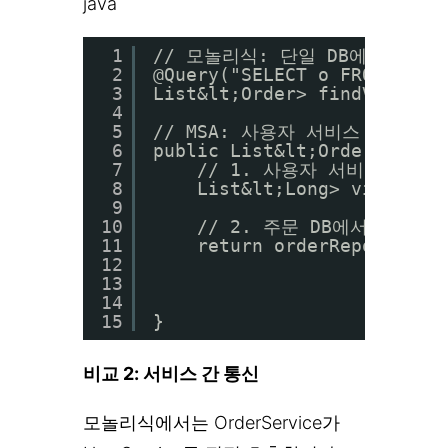
java
1
// 모놀리식: 단일 DB에서 JOI
2
@Query("SELECT o FROM Orde
3
List&lt;Order> findVipOrde
4
5
// MSA: 사용자 서비스 API 
6
public List&lt;OrderDto> f
7
// 1. 사용자 서비스에서 V
8
List&lt;Long> vipUserI
9
10
// 2. 주문 DB에서 해당 
11
return orderRepository
12
13
14
15
}
비교 2: 서비스 간 통신
모놀리식에서는 OrderService가