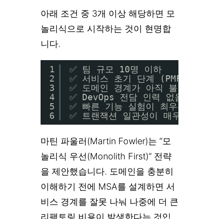
아래 조건 중 3개 이상 해당하면 모
놀리식으로 시작하는 것이 현명합
니다.
1
✅ 팀 규모 10명 이하
2
✅ 서비스 초기 단계 (PMF 탐색 중
3
✅ 도메인 경계가 아직 불명확
4
✅ DevOps 전담 인력 없음
5
✅ 빠른 기능 실험이 최우선
6
✅ 트랜잭션 일관성이 매우 중요한
마틴 파울러(Martin Fowler)는 “모
놀리식 우선(Monolith First)” 전략
을 제안했습니다. 도메인을 충분히
이해하기 전에 MSA를 설계하면 서
비스 경계를 잘못 나눠 나중에 더 큰
리팩토링 비용이 발생한다는 것입