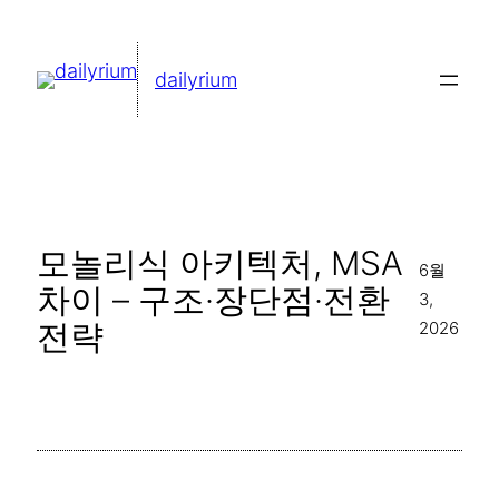
콘
텐
dailyrium
츠
로
바
로
가
모놀리식 아키텍처, MSA
기
6월
차이 – 구조·장단점·전환
3,
전략
2026