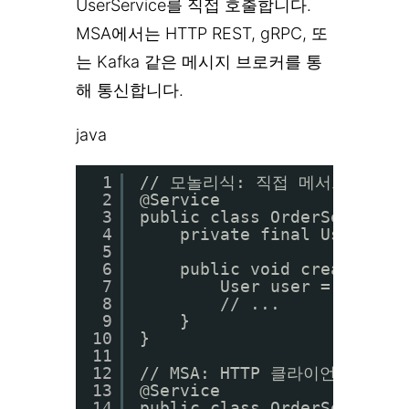
UserService를 직접 호출합니다.
MSA에서는 HTTP REST, gRPC, 또
는 Kafka 같은 메시지 브로커를 통
해 통신합니다.
java
1
// 모놀리식: 직접 메서드 호출 
2
@Service
3
public class OrderService 
4
private final UserSer
5
6
public void createOrde
7
User user = userS
8
// ...
9
}
10
}
11
12
// MSA: HTTP 클라이언트로 
13
@Service
14
public class OrderService 