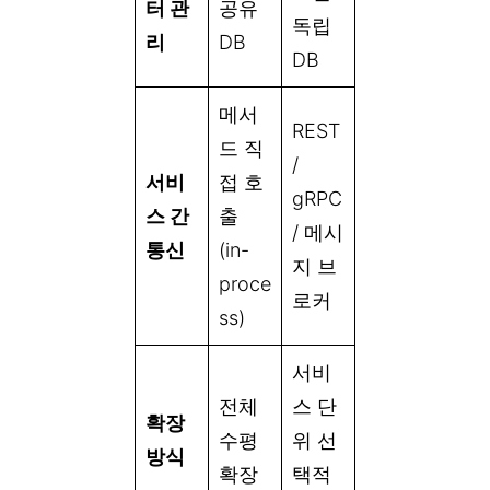
터 관
공유
독립
리
DB
DB
메서
REST
드 직
/
서비
접 호
gRPC
스 간
출
/ 메시
통신
(in-
지 브
proce
로커
ss)
서비
전체
스 단
확장
수평
위 선
방식
확장
택적