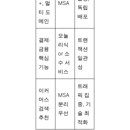
+, 멀
MSA
독립
티 도
배포
메인
모놀
결제·
트랜
리식
금융
잭션
or 소
핵심
일관
수 서
기능
성
비스
트래
이커
MSA
픽 집
머스
분리
중, 기
검색·
우선
술 최
추천
적화