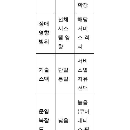
확장
전체
해당
장애
시스
서비
영향
템 영
스 격
범위
향
리
서비
기술
단일
스별
스택
통일
자유
선택
높음
운영
(쿠버
복잡
낮음
네티
도
스 필