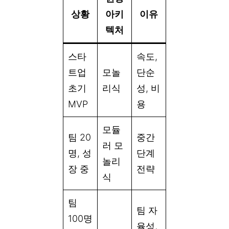
상황
아키
이유
텍처
스타
속도,
트업
모놀
단순
초기
리식
성, 비
MVP
용
모듈
팀 20
중간
러 모
명, 성
단계
놀리
장 중
전략
식
팀
팀 자
100명
율성,