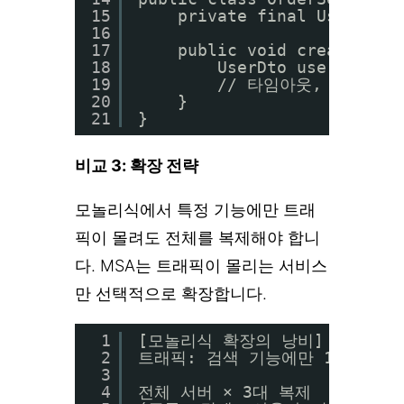
15
private final UserServ
16
17
public void createOrde
18
UserDto user = use
19
// 타임아웃, 재시도,
20
}
21
}
비교 3: 확장 전략
모놀리식에서 특정 기능에만 트래
픽이 몰려도 전체를 복제해야 합니
다. MSA는 트래픽이 몰리는 서비스
만 선택적으로 확장합니다.
1
[모놀리식 확장의 낭비]
2
트래픽: 검색 기능에만 10배 급증
3
4
전체 서버 × 3대 복제