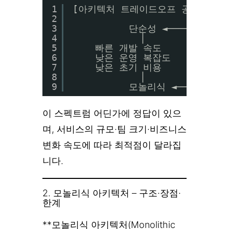
1
[아키텍처 트레이드오프 공간]
2
3
단순성 ◄──────────
4
│              
5
빠른 개발 속도          
6
낮은 운영 복잡도        
7
낮은 초기 비용          
8
│              
9
모놀리식 ◄── 스펙트럼 
이 스펙트럼 어딘가에 정답이 있으
며, 서비스의 규모·팀 크기·비즈니스
변화 속도에 따라 최적점이 달라집
니다.
2. 모놀리식 아키텍처 – 구조·장점·
한계
**모놀리식 아키텍처(Monolithic