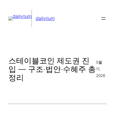
콘
텐
dailyrium
츠
로
바
로
가
스테이블코인 제도권 진
기
5월
입 — 구조·법안·수혜주 총
11,
정리
2026