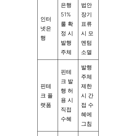
은행
법안
51%
장기
인터
룰 확
표류
넷은
정 시
시 모
행
발행
멘텀
주체
소멸
발행
핀테
주체
크 발
핀테
제한
행 허
크 플
시 간
용 시
랫폼
접 수
직접
혜에
수혜
그침