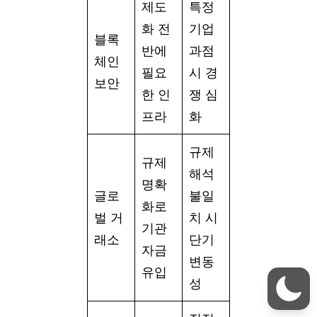
제도
특정
화 전
기업
블록
반에
과점
체인
필요
시 경
보안
한 인
쟁 심
프라
화
규제
규제
해석
명확
글로
불일
화로
벌 거
치 시
기관
래소
단기
자금
변동
유입
성