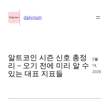
콘
텐
dailyrium
츠
로
바
로
가
알트코인 시즌 신호 총정
기
5월
리 – 오기 전에 미리 알 수
14,
있는 대표 지표들
2026