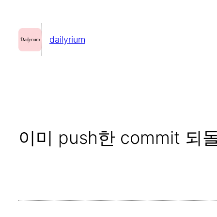
콘
텐
dailyrium
츠
로
바
로
가
기
이미 push한 commit 