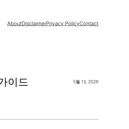
About
Disclaimer
Privacy Policy
Contact
구 가이드
5월 13, 2026