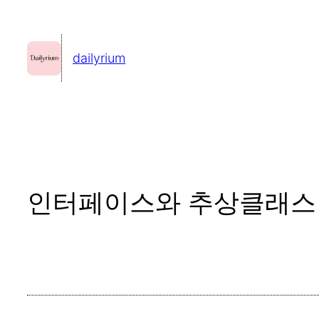
콘
텐
dailyrium
츠
로
바
로
가
기
인터페이스와 추상클래스 차