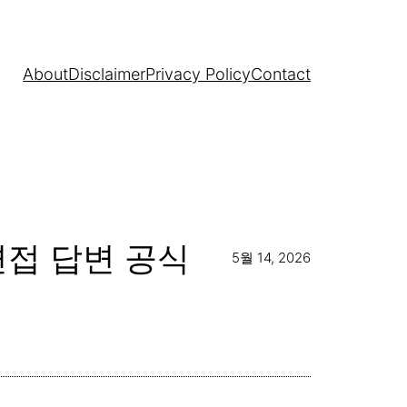
About
Disclaimer
Privacy Policy
Contact
면접 답변 공식
5월 14, 2026