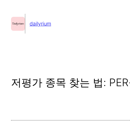
콘
텐
dailyrium
츠
로
바
로
가
기
저평가 종목 찾는 법: PER