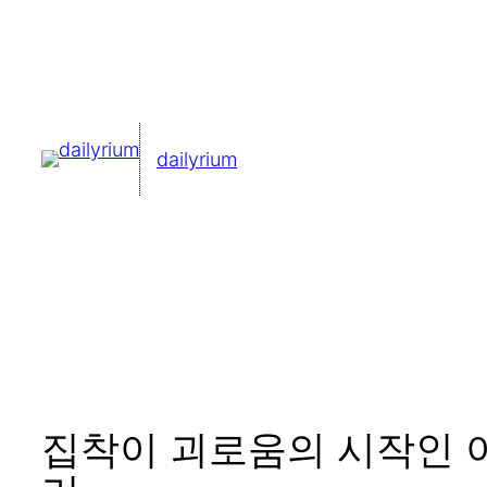
콘
텐
츠
로
dailyrium
바
로
가
기
집착이 괴로움의 시작인 이