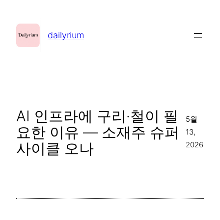
콘
텐
dailyrium
츠
로
바
로
가
AI 인프라에 구리·철이 필
기
5월
요한 이유 — 소재주 슈퍼
13,
사이클 오나
2026