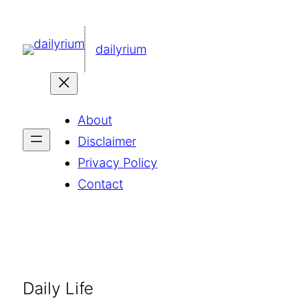
콘
텐
dailyrium
츠
로
바
About
로
Disclaimer
가
Privacy Policy
기
Contact
Daily Life