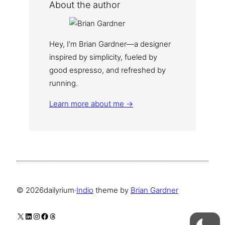
About the author
Hey, I’m Brian Gardner—a designer
inspired by simplicity, fueled by
good espresso, and refreshed by
running.
Learn more about me →
© 2026
dailyrium
·
Indio
theme by
Brian Gardner
X
LinkedIn
Instagram
Facebook
Threads