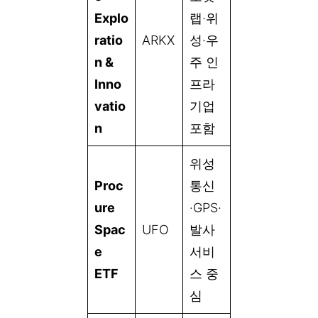
Explo
랩·위
ratio
ARKX
성·우
n &
주 인
Inno
프라
vatio
기업
n
포함
위성
Proc
통신
ure
·GPS·
Spac
UFO
발사
e
서비
ETF
스 중
심