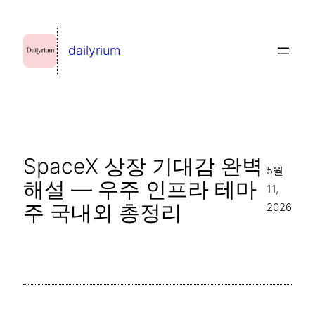
콘
텐
dailyrium
츠
로
바
로
가
SpaceX 상장 기대감 완벽
기
5월
해설 — 우주 인프라 테마
11,
주 국내외 총정리
2026