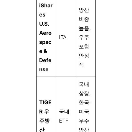
iShar
방산
es
비중
U.S.
높음,
Aero
ITA
우주
spac
포함
e &
안정
Defe
적
nse
국내
상장,
TIGE
한국·
R 우
국내
미국
주방
ETF
우주
산
방산