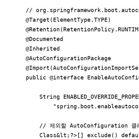
// org.springframework.boot.autoc
@Target(ElementType.TYPE)

@Retention(RetentionPolicy.RUNTIME
@Documented

@Inherited

@AutoConfigurationPackage        
@Import(AutoConfigurationImportS
public @interface EnableAutoConfi
    String ENABLED_OVERRIDE_PROPER
        "spring.boot.enableautoco
    // 제외할 AutoConfiguration 
    Class&lt;?>[] exclude() defaul