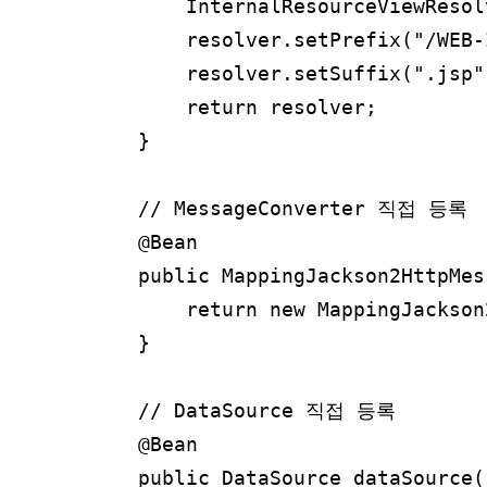
        InternalResourceViewResol
        resolver.setPrefix("/WEB-
        resolver.setSuffix(".jsp")
        return resolver;

    }

    // MessageConverter 직접 등록

    @Bean

    public MappingJackson2HttpMes
        return new MappingJackson
    }

    // DataSource 직접 등록

    @Bean

    public DataSource dataSource()