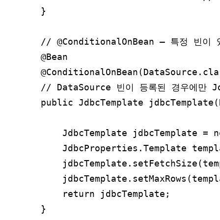
}

// @ConditionalOnBean – 특정 빈
@Bean

@ConditionalOnBean(DataSource.clas
// DataSource 빈이 등록된 경우에만 Jd
public JdbcTemplate jdbcTemplate(
                                 
    JdbcTemplate jdbcTemplate = n
    JdbcProperties.Template templ
    jdbcTemplate.setFetchSize(tem
    jdbcTemplate.setMaxRows(templ
    return jdbcTemplate;
