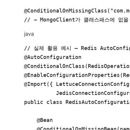
@ConditionalOnMissingClass("com.m
java
// 실제 활용 예시 – Redis AutoConfig
@AutoConfiguration

@ConditionalOnClass(RedisOperatio
@EnableConfigurationProperties(Re
@Import({ LettuceConnectionConfig
          JedisConnectionConfigur
public class RedisAutoConfiguratio
    @Bean

    @ConditionalOnMissingBean(nam