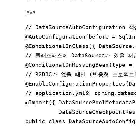
java
// DataSourceAutoConfiguration
@AutoConfiguration(before = SqlIn
@ConditionalOnClass({ DataSource.
// 클래스패스에 DataSource가 있을 
@ConditionalOnMissingBean(type = 
// R2DBC가 없을 때만 (반응형 프로젝트
@EnableConfigurationProperties(Da
// application.yml의 spring.data
@Import({ DataSourcePoolMetadataP
          DataSourceCheckpointRes
public class DataSourceAutoConfig