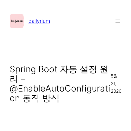
콘
텐
dailyrium
츠
로
바
로
가
Spring Boot 자동 설정 원
기
5월
리 –
21,
@EnableAutoConfigurati
2026
on 동작 방식