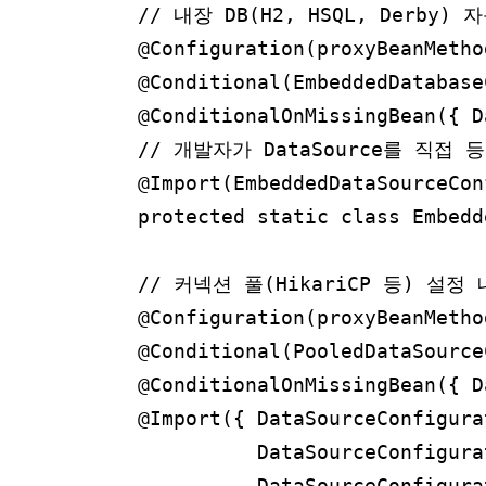
    // 내장 DB(H2, HSQL, Derby)
    @Configuration(proxyBeanMetho
    @Conditional(EmbeddedDatabase
    @ConditionalOnMissingBean({ D
    // 개발자가 DataSource를 직접
    @Import(EmbeddedDataSourceCon
    protected static class Embedd
    // 커넥션 풀(HikariCP 등) 설정
    @Configuration(proxyBeanMetho
    @Conditional(PooledDataSource
    @ConditionalOnMissingBean({ D
    @Import({ DataSourceConfigura
              DataSourceConfigura
              DataSourceConfigura