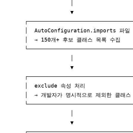
              │

              ▼

┌────────────────────────────────
│  AutoConfiguration.imports 파일
│  → 150개+ 후보 클래스 목록 수집     
└────────────────────────────────
              │

              ▼

┌────────────────────────────────
│  exclude 속성 처리               
│  → 개발자가 명시적으로 제외한 클래스 
└────────────────────────────────
              │

              ▼

┌────────────────────────────────