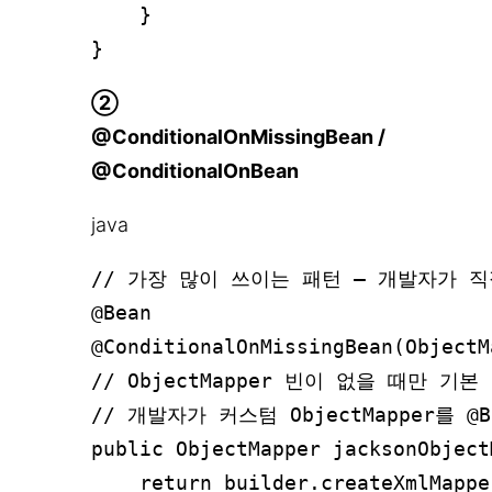
    }

②
@ConditionalOnMissingBean /
@ConditionalOnBean
java
// 가장 많이 쓰이는 패턴 – 개발자가 
@Bean

@ConditionalOnMissingBean(ObjectM
// ObjectMapper 빈이 없을 때만 기본 
// 개발자가 커스텀 ObjectMapper를 
public ObjectMapper jacksonObject
    return builder.createXmlMappe