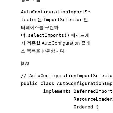
AutoConfigurationImportSe
lector
는
ImportSelector
인
터페이스를 구현하
며,
selectImports()
메서드에
서 적용할 AutoConfiguration 클래
스 목록을 반환합니다.
java
// AutoConfigurationImportSele
public class AutoConfigurationImp
        implements DeferredImport
                   ResourceLoader
                   Ordered {
