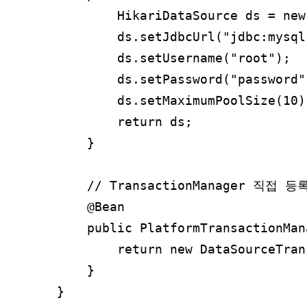
        HikariDataSource ds = new
        ds.setJdbcUrl("jdbc:mysql
        ds.setUsername("root");

        ds.setPassword("password")
        ds.setMaximumPoolSize(10);
        return ds;

    }

    // TransactionManager 직접 등록
    @Bean

    public PlatformTransactionMan
        return new DataSourceTran
    }
