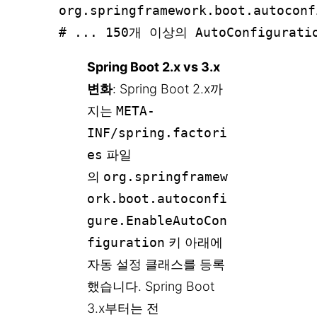
org.springframework.boot.autoconf
Spring Boot 2.x vs 3.x
변화
: Spring Boot 2.x까
지는
META-
INF/spring.factori
es
파일
의
org.springframew
ork.boot.autoconfi
gure.EnableAutoCon
figuration
키 아래에
자동 설정 클래스를 등록
했습니다. Spring Boot
3.x부터는 전