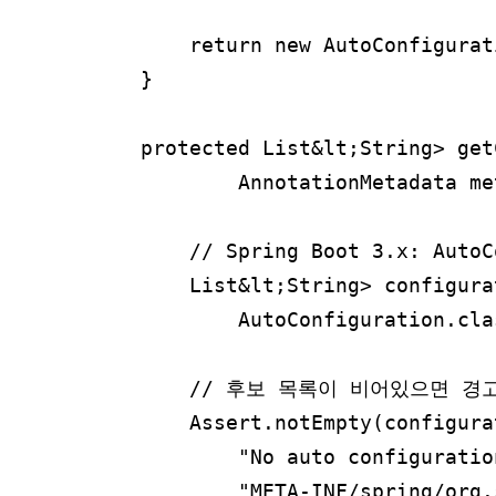
        return new AutoConfigurat
    }

    protected List&lt;String> get
            AnnotationMetadata me
        // Spring Boot 3.x: Aut
        List&lt;String> configura
            AutoConfiguration.cla
        // 후보 목록이 비어있으면 경고
        Assert.notEmpty(configurat
            "No auto configuratio
            "META-INF/spring/org.