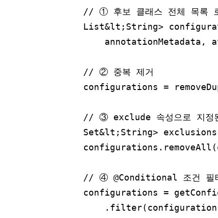
        // ① 후보 클래스 전체 목록 로
        List&lt;String> configura
            annotationMetadata, a
        // ② 중복 제거

        configurations = removeDu
        // ③ exclude 속성으로 지
        Set&lt;String> exclusions
        configurations.removeAll(
        // ④ @Conditional 조건 필
        configurations = getConfi
            .filter(configurations