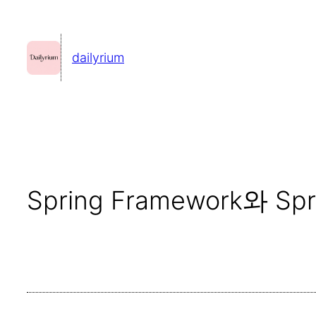
콘
텐
dailyrium
츠
로
바
로
가
기
Spring Framework와 