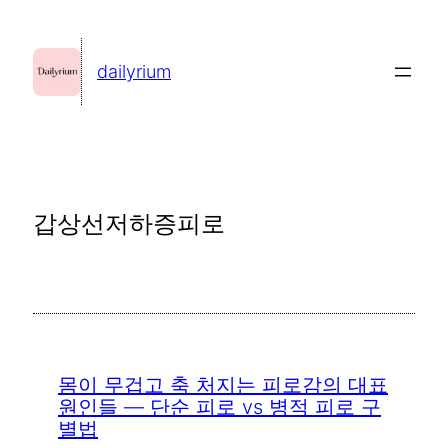
콘
텐
dailyrium
츠
로
바
로
가
갑상선저하증피로
기
몸이 무겁고 축 처지는 피로감의 대표
원인들 — 단순 피로 vs 병적 피로 구
별법