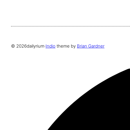
© 2026
dailyrium
·
Indio
theme by
Brian Gardner