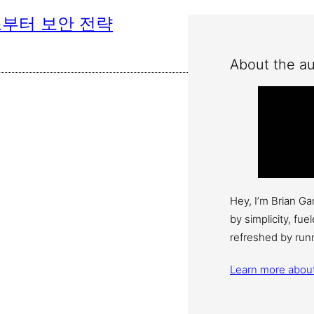
조부터 보안 전략
About the au
Hey, I’m Brian G
by simplicity, fu
refreshed by run
Learn more abou