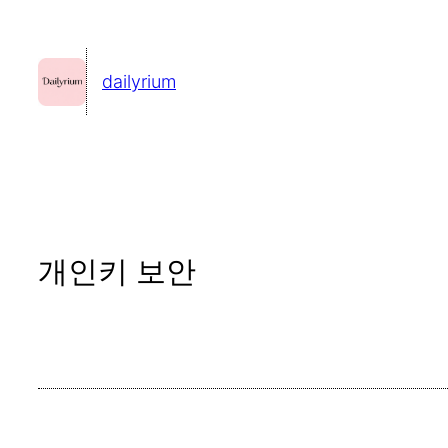
콘
텐
dailyrium
츠
로
바
로
가
기
개인키 보안