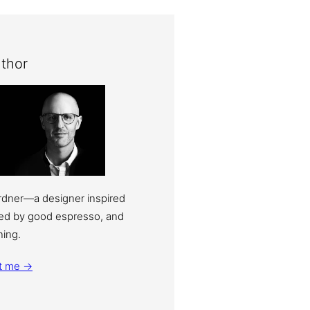
thor
ardner—a designer inspired
eled by good espresso, and
ning.
t me →