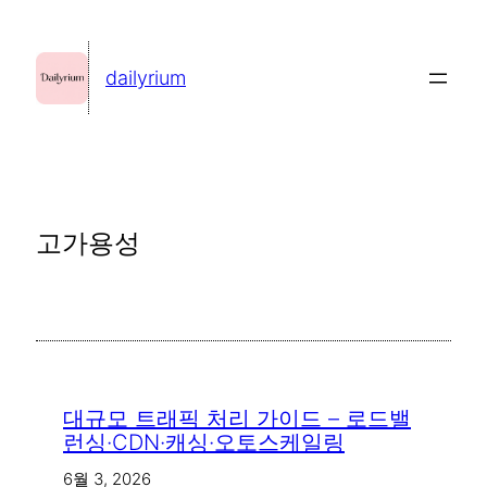
콘
텐
dailyrium
츠
로
바
로
가
고가용성
기
대규모 트래픽 처리 가이드 – 로드밸
런싱·CDN·캐싱·오토스케일링
6월 3, 2026