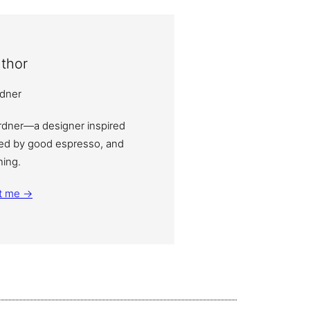
thor
ardner—a designer inspired
eled by good espresso, and
ning.
t me →