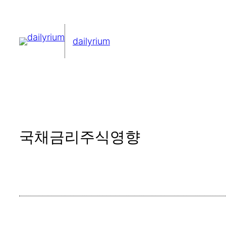
콘
텐
dailyrium
츠
로
바
로
가
기
국채금리주식영향