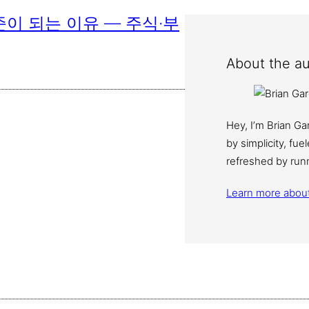
이 되는 이유 — 주식·부
About the au
Hey, I’m Brian G
by simplicity, fu
refreshed by run
Learn more abou