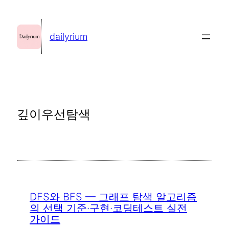
콘
텐
dailyrium
츠
로
바
로
가
깊이우선탐색
기
DFS와 BFS — 그래프 탐색 알고리즘
의 선택 기준·구현·코딩테스트 실전
가이드