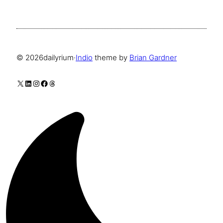
© 2026
dailyrium
·
Indio
theme by
Brian Gardner
X
LinkedIn
Instagram
Facebook
Threads