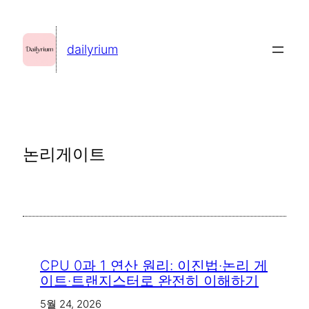
콘
텐
dailyrium
츠
로
바
로
가
논리게이트
기
CPU 0과 1 연산 원리: 이진법·논리 게
이트·트랜지스터로 완전히 이해하기
5월 24, 2026