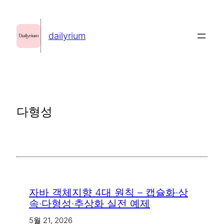
콘
텐
dailyrium
츠
로
바
로
가
다형성
기
자바 객체지향 4대 원칙 – 캡슐화·상
속·다형성·추상화 실전 예제
5월 21, 2026