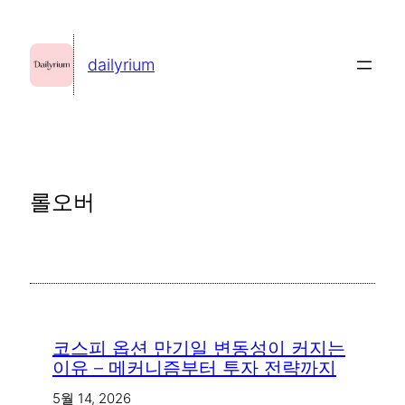
콘
텐
dailyrium
츠
로
바
로
가
롤오버
기
코스피 옵션 만기일 변동성이 커지는
이유 – 메커니즘부터 투자 전략까지
5월 14, 2026