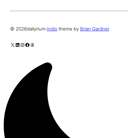
© 2026
dailyrium
·
Indio
theme by
Brian Gardner
X
LinkedIn
Instagram
Facebook
Threads