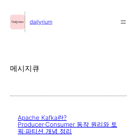
콘
텐
dailyrium
츠
로
바
로
가
메시지큐
기
Apache Kafka란?
Producer·Consumer 동작 원리와 토
픽·파티션 개념 정리