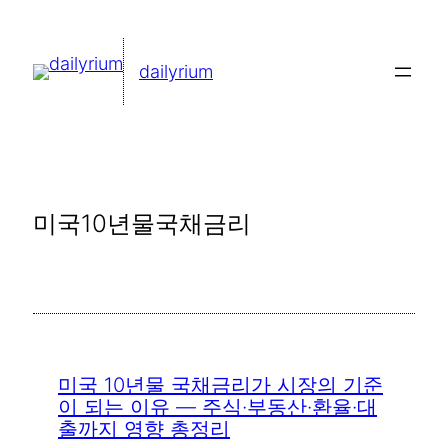
콘
텐
dailyrium
츠
로
바
로
가
미국10년물국채금리
기
미국 10년물 국채금리가 시장의 기준
이 되는 이유 — 주식·부동산·환율·대
출까지 영향 총정리