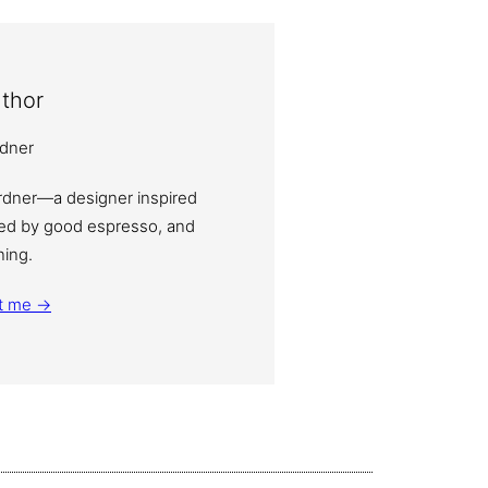
thor
ardner—a designer inspired
eled by good espresso, and
ning.
t me →