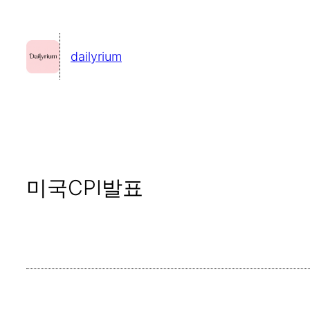
콘
텐
dailyrium
츠
로
바
로
가
기
미국CPI발표