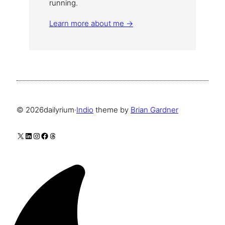
running.
Learn more about me →
© 2026
dailyrium
·
Indio
theme by
Brian Gardner
X
LinkedIn
Instagram
Facebook
Threads