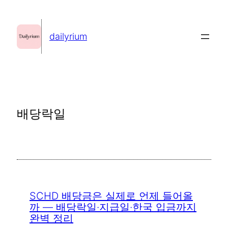
콘
텐
dailyrium
츠
로
바
로
가
배당락일
기
SCHD 배당금은 실제로 언제 들어올
까 — 배당락일·지급일·한국 입금까지
완벽 정리