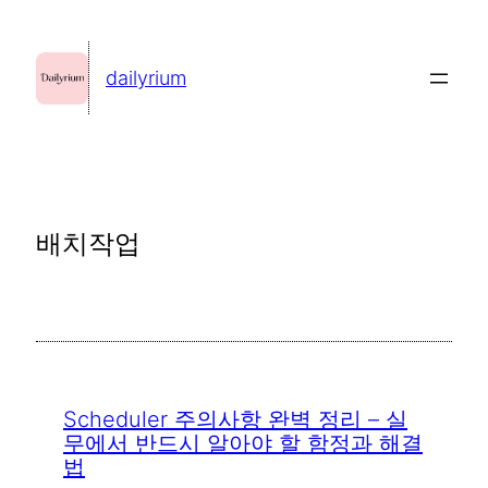
콘
텐
dailyrium
츠
로
바
로
가
배치작업
기
Scheduler 주의사항 완벽 정리 – 실
무에서 반드시 알아야 할 함정과 해결
법