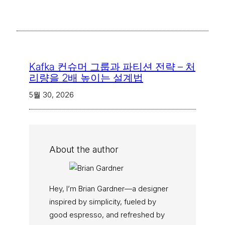
Kafka 컨슈머 그룹과 파티션 전략 – 처
리량을 2배 높이는 설계법
5월 30, 2026
About the author
Hey, I’m Brian Gardner—a designer
inspired by simplicity, fueled by
good espresso, and refreshed by