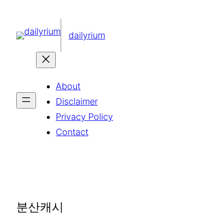
콘
텐
dailyrium
츠
로
바
About
로
Disclaimer
가
Privacy Policy
기
Contact
분산캐시