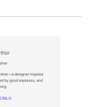
thor
ardner—a designer inspired
eled by good espresso, and
ning.
t me →