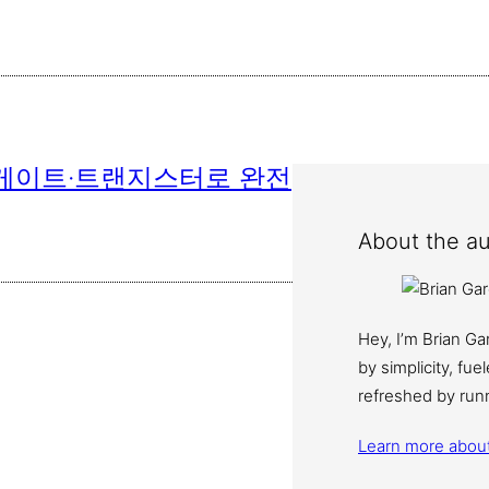
리 게이트·트랜지스터로 완전
About the au
Hey, I’m Brian G
by simplicity, fu
refreshed by run
Learn more abou