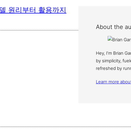
모델 원리부터 활용까지
About the au
Hey, I’m Brian G
by simplicity, fu
refreshed by run
Learn more abou