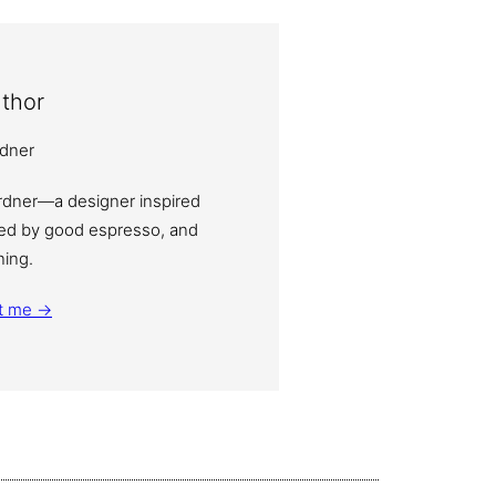
thor
ardner—a designer inspired
eled by good espresso, and
ning.
t me →