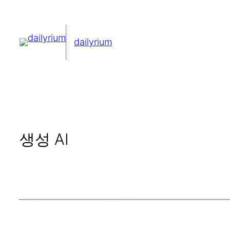
콘
텐
dailyrium
츠
로
바
로
가
기
생성 AI