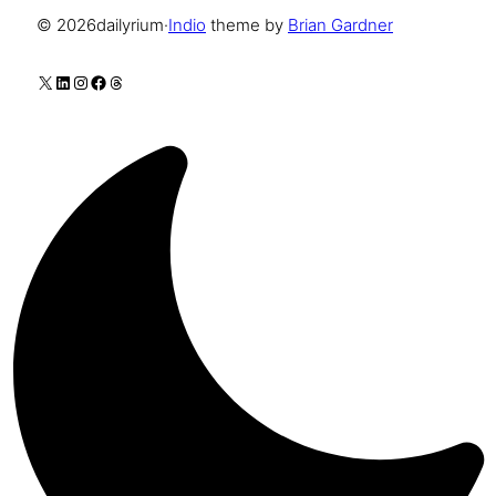
© 2026
dailyrium
·
Indio
theme by
Brian Gardner
X
LinkedIn
Instagram
Facebook
Threads