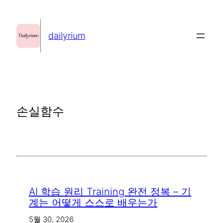
콘
텐
dailyrium
츠
로
바
로
가
손실함수
기
AI 학습 원리 Training 완전 정복 – 기
계는 어떻게 스스로 배우는가
5월 30, 2026