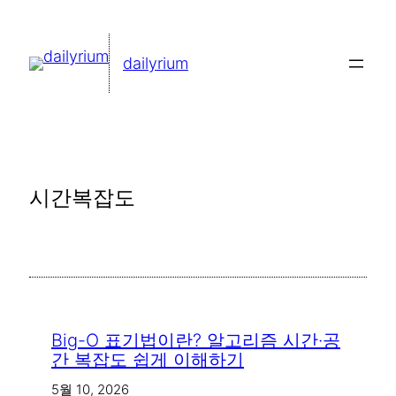
콘
텐
dailyrium
츠
로
바
로
가
시간복잡도
기
Big-O 표기법이란? 알고리즘 시간·공
간 복잡도 쉽게 이해하기
5월 10, 2026