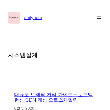
콘
텐
dailyrium
츠
로
바
로
가
시스템설계
기
대규모 트래픽 처리 가이드 – 로드밸
런싱·CDN·캐싱·오토스케일링
6월 3, 2026